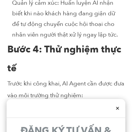
Quản lý cảm xúc:
Huấn luyện AI nhận
biết khi nào khách hàng đang giận dữ
để tự động chuyển cuộc hội thoại cho
nhân viên người thật xử lý ngay lập tức.
Bước 4: Thử nghiệm thực
tế
Trước khi công khai, AI Agent cần được đưa
vào môi trường thử nghiệm:
Kiểm tra tính logic:
Đưa ra các tình
×
huống lắt léo (ví dụ: khách muốn trả
hàng nhưng đã quá hạn 1 ngày) để
ĐĂNG KÝ TƯ VẤN &