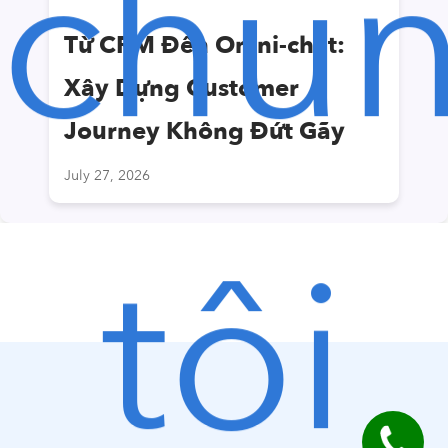
chú
Từ CRM Đến Omni-chat:
Xây Dựng Customer
Journey Không Đứt Gãy
July 27, 2026
tôi