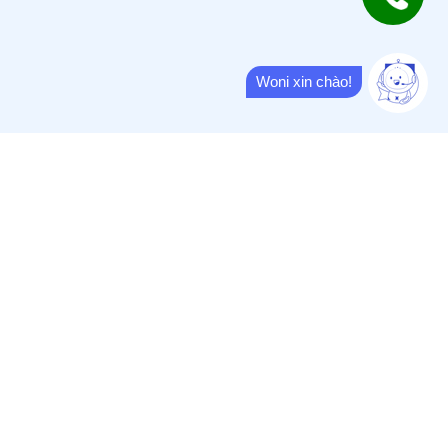
Woni xin chào!
Chú