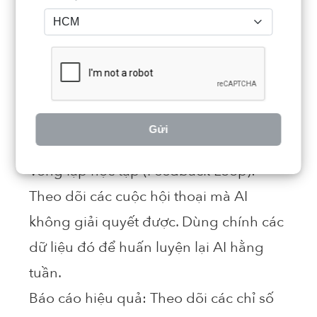
(Omnichannel)
Đưa AI Agent lên các nền tảng mà khách
hàng của bạn hiện diện:
Tích hợp đa nền tảng:
Website, Zalo,
Gửi
Facebook Messenger và cả Tổng đài.
Vòng lặp học tập (Feedback Loop):
Theo dõi các cuộc hội thoại mà AI
không giải quyết được. Dùng chính các
dữ liệu đó để huấn luyện lại AI hằng
tuần.
Báo cáo hiệu quả:
Theo dõi các chỉ số