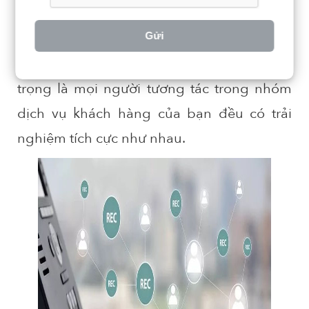
6. Ghi âm cuộc gọi
Đảm bảo chất lượng là một vấn đề lớn đối
Gửi
với các hệ thống Call Center. Điều quan
trọng là mọi người tương tác trong nhóm
dịch vụ khách hàng của bạn đều có trải
nghiệm tích cực như nhau.