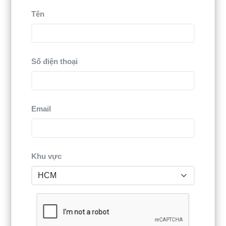
Tên
Số điện thoại
Email
Khu vực
Bạn có thể xem thêm
Tương lai công nghệ
IVR và 5 lưu ý quan trọng khi lựa chọn nhà
để hiểu rõ hơn.
cung cấp