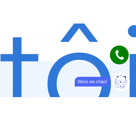
tô
Woni xin chào!