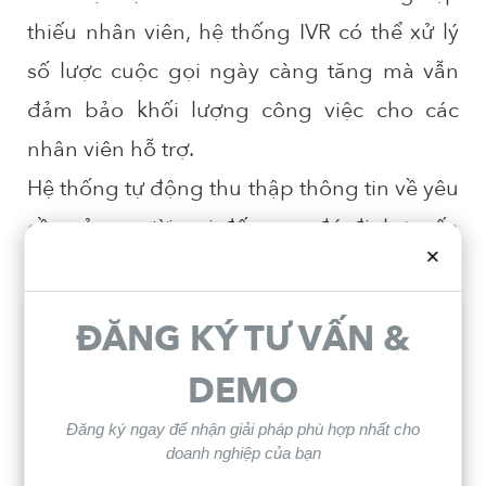
thiếu nhân viên, hệ thống IVR có thể xử lý
số lược cuộc gọi ngày càng tăng mà vẫn
đảm bảo khối lượng công việc cho các
nhân viên hỗ trợ.
Hệ thống tự động thu thập thông tin về yêu
cầu của người gọi đến, sau đó định tuyến
×
người đó đến đúng tài nguyên hoặc người
hỗ trợ tốt nhất để xử lý sự cố.
ĐĂNG KÝ TƯ VẤN &
DEMO
Đăng ký ngay để nhận giải pháp phù hợp nhất cho
doanh nghiệp của bạn