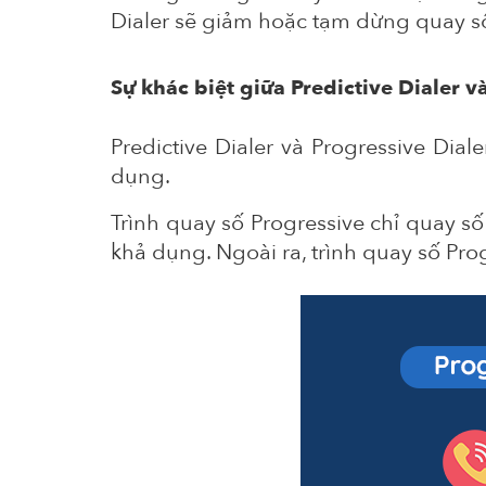
Dialer sẽ giảm hoặc tạm dừng quay số
Sự khác biệt giữa Predictive Dialer v
Predictive Dialer và Progressive Dia
dụng.
Trình quay số Progressive chỉ quay số
khả dụng. Ngoài ra, trình quay số Pro