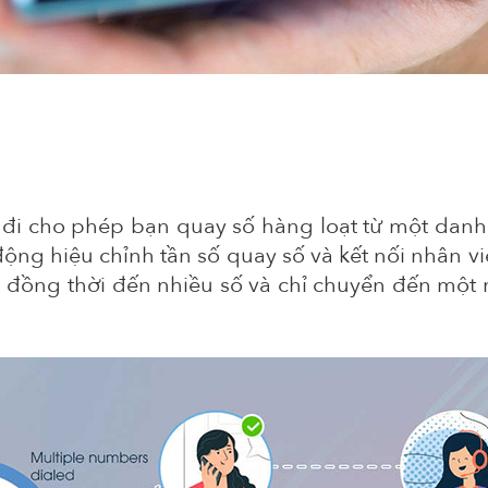
i đi cho phép bạn quay số hàng loạt từ một danh
ộng hiệu chỉnh tần số quay số và kết nối nhân v
i đồng thời đến nhiều số và chỉ chuyển đến một nh