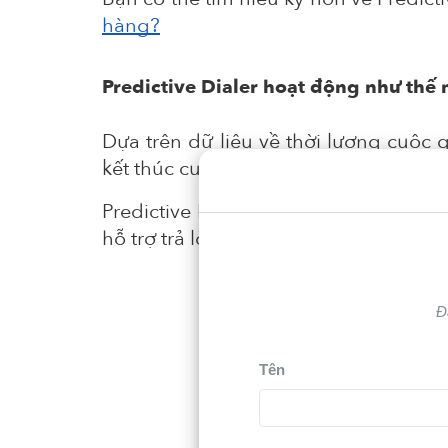
hàng?
Predictive Dialer hoạt động như thế 
Dựa trên dữ liệu về thời lượng cuộc g
kết thúc cuộc gọi và bắt đầu quay số 
Predictive Dialer sử dụng kết hợp các
hỗ trợ trả lời cuộc gọi và điều chỉnh 
Đ
Tên