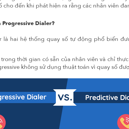
 cho đến khi phát hiện ra rằng các nhân viên đan
à Progressive Dialer?
ler là hai hệ thống quay số tự động phổ biến đượ
 trong thời gian có sẵn của nhân viên và chỉ thự
gressive không sử dụng thuật toán vì quay số đượ