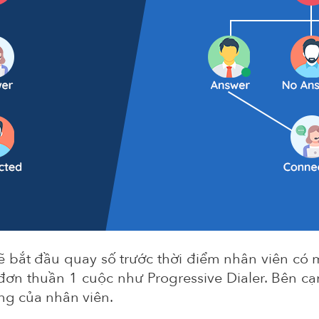
sẽ bắt đầu quay số trước thời điểm nhân viên có m
ơn thuần 1 cuộc như Progressive Dialer. Bên cạnh
ng của nhân viên.