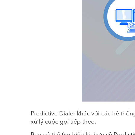
Predictive Dialer khác với các hệ thố
xử lý cuộc gọi tiếp theo.
Bạn có thể tìm hiểu kỹ hơn về Predictiv