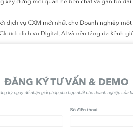
 xây dựng mối quan hệ bền chặt và gắn bó dài l
ới dịch vụ CXM mới nhất cho Doanh nghiệp một c
loud: dịch vụ Digital, AI và nền tảng đa kênh gi
hách hàng NHANH của Worldf
ĐĂNG KÝ TƯ VẤN & DEMO
lo Mini App nhằm nắm bắt nhu cầu của khách hà
ăng ký ngay để nhận giải pháp phù hợp nhất cho doanh nghiệp của b
ghiệm khách hàng tốt nhất khi sử dụng dịch vụ
ên Zalo Mini App
Số điện thoại