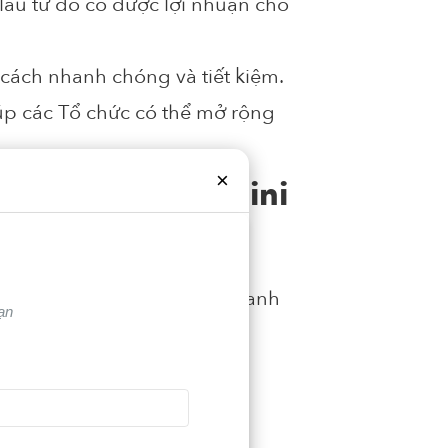
âu từ đó có được lợi nhuận cho
ách nhanh chóng và tiết kiệm.
úp các Tổ chức có thể mở rộng
×
one trên Zalo Mini
ng và đem đến sự hỗ trợ nhanh
ạn