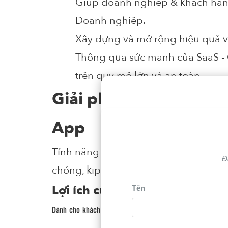
Giúp doanh nghiệp & khách hàng
Doanh nghiệp.
Xây dựng và mở rộng hiệu quả v
Thông qua sức mạnh của SaaS - C
trên quy mô lớn và an toàn.
Giải pháp chăm sóc K
App
Tính năng tạo yêu cầu nhanh trên Za
Đ
chóng, kịp thời qua đó đem lại trải n
Lợi ích của giải pháp CSKH tr
Tên
Dành cho khách hàng