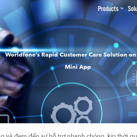
Products
Sol
Worldfone’s Rapid Customer Care Solution on
Mini App
 và đem đến sự hỗ trợ nhanh chóng, kịp thời qu