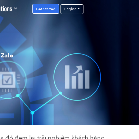
utions
Get Started
English
 Zalo
a đó đem lại trải nghiệm khách hàng