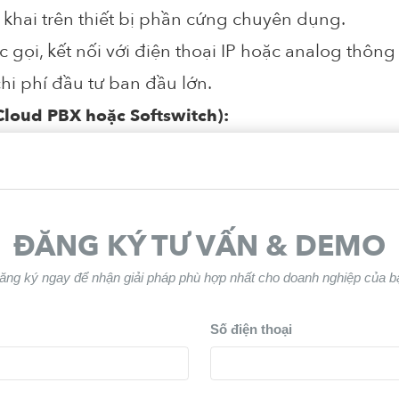
n khai trên thiết bị phần cứng chuyên dụng.
 gọi, kết nối với điện thoại IP hoặc analog thôn
hi phí đầu tư ban đầu lớn.
loud PBX hoặc Softswitch):
hoặc nền tảng đám mây, không cần thiết bị vật lý 
g theo nhu cầu doanh nghiệp.
i cứng nhưng phụ thuộc vào kết nối internet.
ĐĂNG KÝ TƯ VẤN & DEMO
ăng ký ngay để nhận giải pháp phù hợp nhất cho doanh nghiệp của b
Số điện thoại