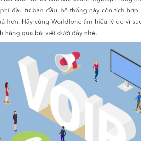
i
phí
đầu
tư
ban
đầu
,
hệ
thống
này
còn
tích
hợp
uả
hơn
.
Hãy
cùng
Worldfone
tìm
hiểu
lý
do
vì
sa
h
hàng
qua
bài
viết
dưới
đây
nhé
!