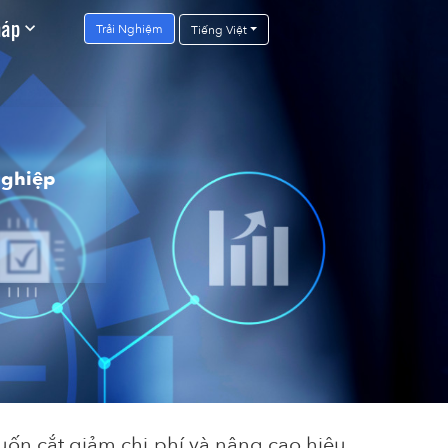
háp
Trải Nghiệm
Tiếng Việt
nghiệp
uốn
cắt
giảm
chi
phí
và
nâng
cao
hiệu