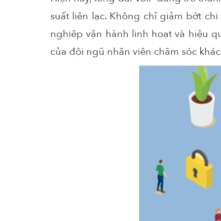
suất
liên
lạc
.
Không
chỉ
giảm
bớt
ch
nghiệp
vận
hành
linh
hoạt
và
hiệu
q
của
đội
ngũ
nhân
viên
chăm
sóc
khác