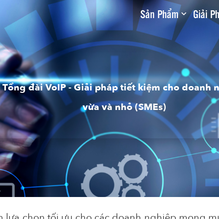
Sản Phẩm
Giải P
Tổng đài VoIP - Giải pháp tiết kiệm cho doanh 
vừa và nhỏ (SMEs)
h
lựa
chọn
tối
ưu
cho
các
doanh
nghiệp
mong
m