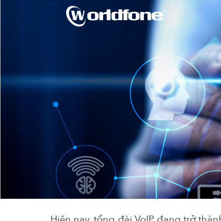
Hiện
nay,
tổng
đài
VoIP
đang
trở
thàn