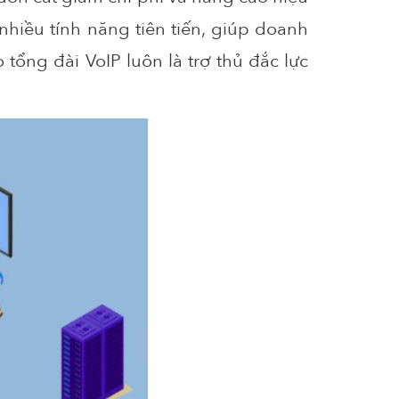
nhiều
tính
năng
tiên
tiến
,
giúp
doanh
o
tổng
đài
VoIP
luôn
là
trợ
thủ
đắc
lực