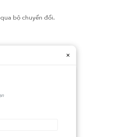
g qua bộ chuyển đổi.
riêng.
×
ạn