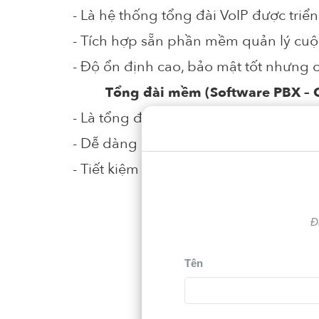
- Là hệ thống tổng đài VoIP được triể
- Tích hợp sẵn phần mềm quản lý cuộc
- Độ ổn định cao, bảo mật tốt nhưng c
Tổng đài mềm (Software PBX – C
- Là tổng đài VoIP chạy trên máy chủ 
- Dễ dàng cài đặt, quản lý và mở rộn
- Tiết kiệm chi phí hơn so với tổng đà
Đ
Tên