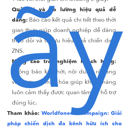
ãy
Quản lý và đo lường hiệu quả dễ
Báo cáo kết quả chi tiết theo thời
dàng:
gian thực giúp doanh nghiệp dễ dàng
theo dõi và tối ưu hiệu quả chiến dịch
ZNS.
Nâng cao trải nghiệm khách hàng:
Thông báo kịp thời, nội dung rõ ràng
và được cá nhân hóa giúp khách hàng
luôn cảm thấy được quan tâm và hỗ trợ
đúng lúc.
Tham khảo:
Worldfone4X Campaign: Giải
pháp chiến dịch đa kênh hữu ích cho