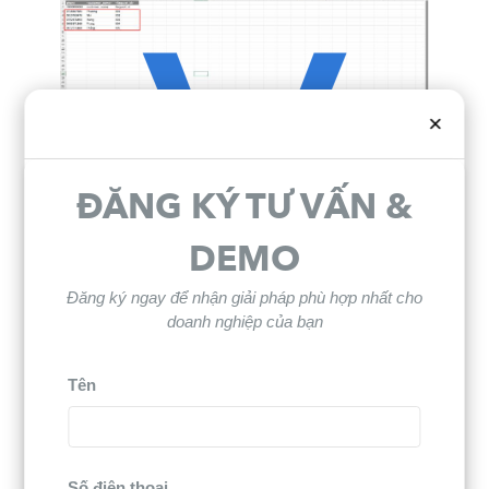
v
×
ĐĂNG KÝ TƯ VẤN &
Sau khi hoàn tất việc nhập liệu, bạn
tải lại
DEMO
và nhấn nút
file Excel lên hệ thống
Tiếp
Đăng ký ngay để nhận giải pháp phù hợp nhất cho
để hoàn thành bước chuẩn bị dữ liệu
theo
doanh nghiệp của bạn
cho chiến dịch gửi tin nhắn ZNS.
Tên
Số điện thoại