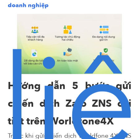
doanh nghiệp
liê
Hướng dẫn 5 bước gửi
chiến dịch Zalo ZNS chi
tiết trên Worldfone4X
Trước khi gửi chiến dịch Worldfone 4X ZNS