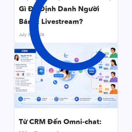
C
Gì Để Định Danh Người
Bán & Livestream?
July 31, 2026
Từ CRM Đến Omni-chat: