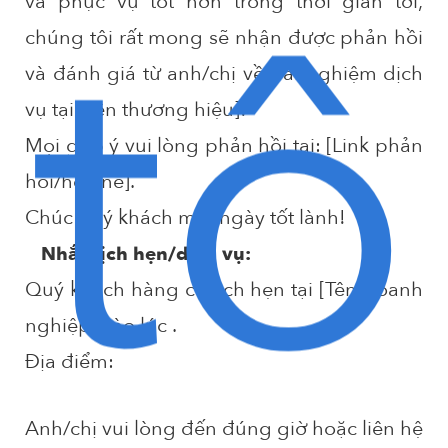
tô
và phục vụ tốt hơn trong thời gian tới,
chúng tôi rất mong sẽ nhận được phản hồi
và đánh giá từ anh/chị
về trải nghiệm dịch
vụ tại [Tên thương hiệu]!
Mọi góp ý vui lòng phản hồi tại: [Link phản
hồi/hotline].
Chúc quý khách
một ngày tốt lành!
Nhắc lịch hẹn/dịch vụ:
Quý khách hàng
có lịch hẹn tại [Tên doanh
nghiệp] vào lúc
.
Địa điểm:
Anh/chị vui lòng đến đúng giờ hoặc liên hệ