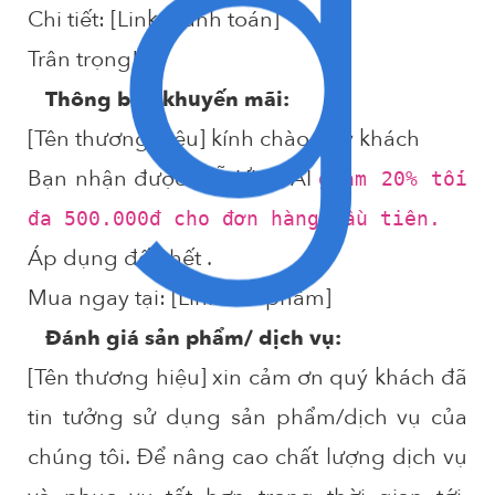
g
Chi tiết: [Link thanh toán]
Trân trọng!
Thông báo khuyến mãi:
[Tên thương hiệu] kính chào quý khách
Bạn nhận được MÃ ƯU ĐÃI
giảm 20% tối
đa 500.000đ cho đơn hàng đầu tiên.
Áp dụng đến hết
.
Mua ngay tại: [Link sản phẩm]
Đánh giá sản phẩm/ dịch vụ:
[Tên thương hiệu] xin cảm ơn quý khách
đã
tin tưởng sử dụng sản phẩm/dịch vụ của
chúng tôi. Để nâng cao chất lượng dịch vụ