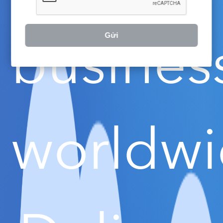
busines
Gửi
worldwi