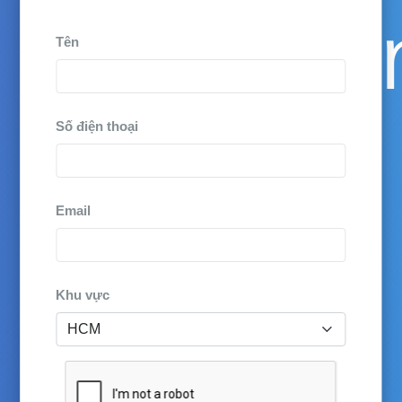
commun
Tên
Số điện thoại
needs
Email
Khu vực
of