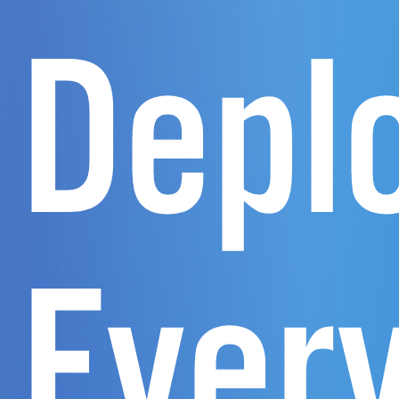
Depl
Ever