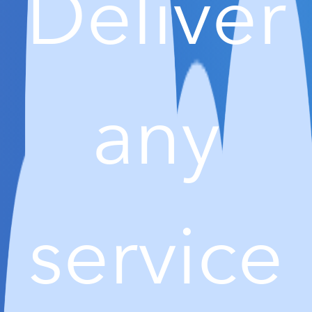
Deliver
any
service