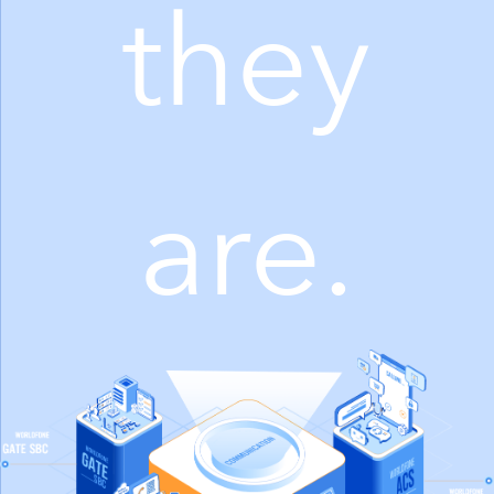
they
are.