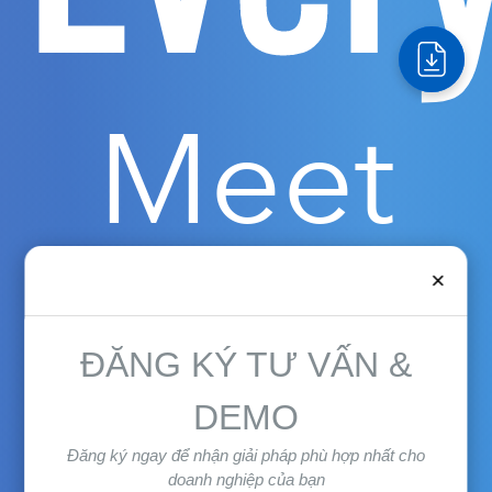
Meet
×
the
ĐĂNG KÝ TƯ VẤN &
DEMO
Đăng ký ngay để nhận giải pháp phù hợp nhất cho
doanh nghiệp của bạn