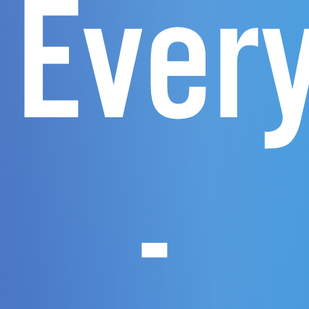
Ever
-