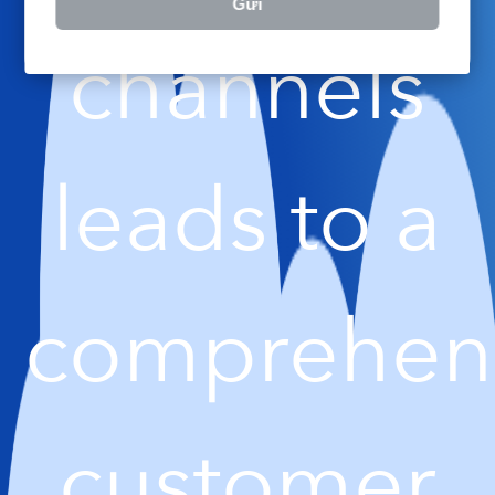
Gửi
channels
leads to a
comprehen
customer