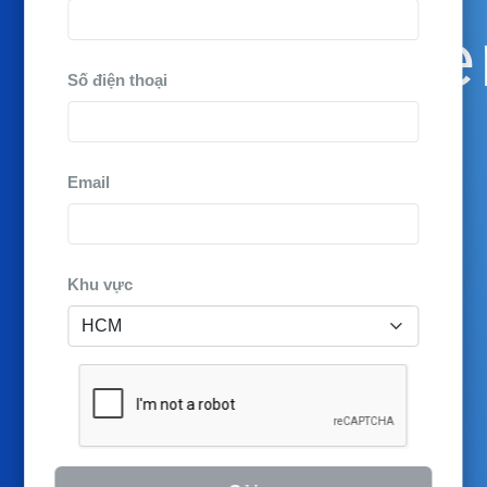
Managemen
Số điện thoại
When CX
Email
syncs
Khu vực
across