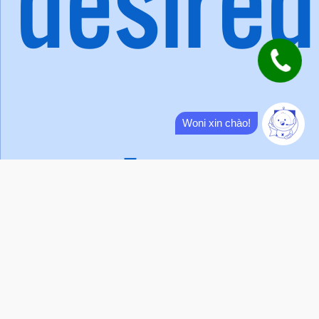
desired
outcom
Woni xin chào!