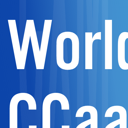
Worl
CCa