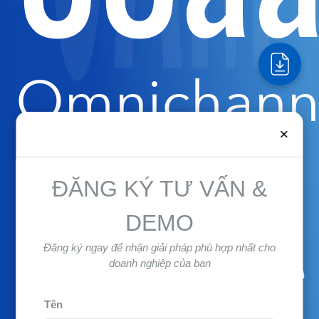
Omnichann
×
Customer
ĐĂNG KÝ TƯ VẤN &
DEMO
Experience
Đăng ký ngay để nhận giải pháp phù hợp nhất cho
doanh nghiệp của bạn
Tên