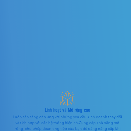
Linh hoạt và Mở rộng cao
Luôn sẵn sàng đáp ứng với những yêu cầu kinh doanh thay đổi
và tích hợp với các hệ thống hiện có.Cung cấp khả năng mở
rộng, cho phép doanh nghiệp của bạn dễ dàng nâng cấp khi