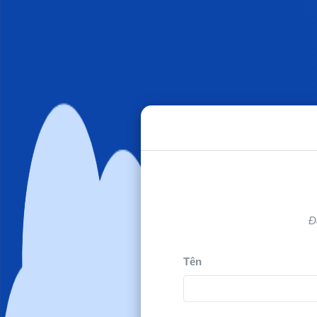
Đ
Tên