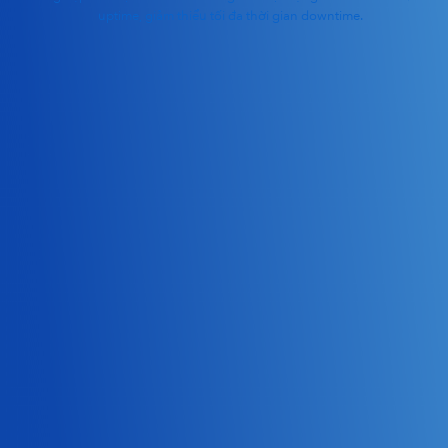
uptime, giảm thiểu tối đa thời gian downtime.