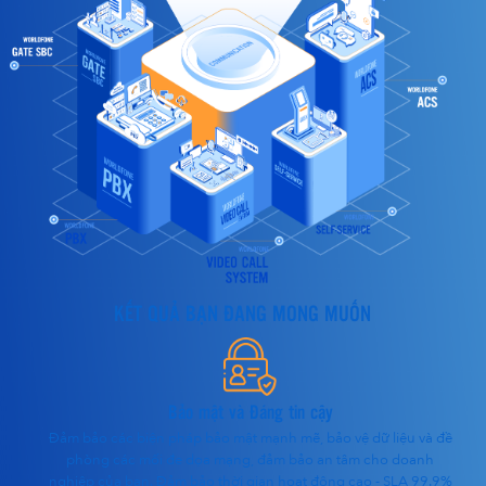
KẾT QUẢ BẠN ĐANG MONG MUỐN
Bảo mật và Đáng tin cậy
Đảm bảo các biện pháp bảo mật mạnh mẽ, bảo vệ dữ liệu và đề
phòng các mối đe dọa mạng, đảm bảo an tâm cho doanh
nghiệp của bạn. Đảm bảo thời gian hoạt động cao - SLA 99.9%