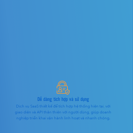
Dễ dàng tích hợp và sử dụng
Dịch vụ SaaS thiết kế để tích hợp hệ thống hiện tại, với
giao diện và API thân thiện với người dùng, giúp doanh
nghiệp triển khai vận hành linh hoạt và nhanh chóng.