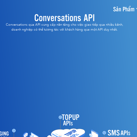
Sản Phẩm
Conversations API
Conversations qua API cung cấp nền tảng cho việc giao tiếp qua nhiều kênh,
doanh nghiệp có thể tương tác với khách hàng qua một API duy nhất.
TOPUP
API
S
SMS
API
GING
S