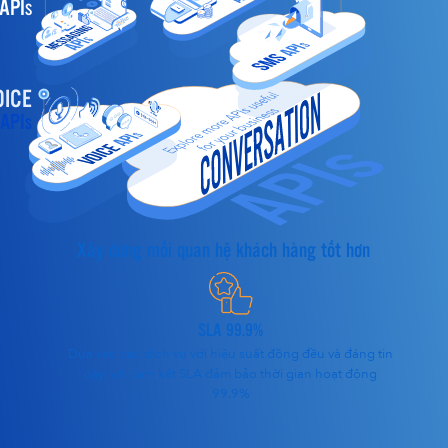
API
S
OICE
API
S
Xây dựng mối quan hệ khách hàng tốt hơn
SLA 99.9%
Dựa vào các dịch vụ với hiệu suất đồng đều và đáng tin
cậy, với cam kết SLA đảm bảo thời gian hoạt động
99.9%