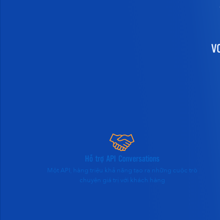
V
Hỗ trợ API Conversations
Một API, hàng triệu khả năng tạo ra những cuộc trò
chuyện giá trị với khách hàng